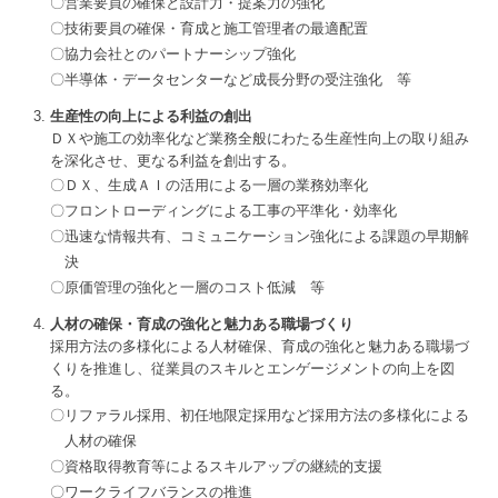
営業要員の確保と設計力・提案力の強化
技術要員の確保・育成と施工管理者の最適配置
協力会社とのパートナーシップ強化
半導体・データセンターなど成長分野の受注強化 等
生産性の向上による利益の創出
ＤＸや施工の効率化など業務全般にわたる生産性向上の取り組み
を深化させ、更なる利益を創出する。
ＤＸ、生成ＡＩの活用による一層の業務効率化
フロントローディングによる工事の平準化・効率化
迅速な情報共有、コミュニケーション強化による課題の早期解
決
原価管理の強化と一層のコスト低減 等
人材の確保・育成の強化と魅力ある職場づくり
採用方法の多様化による人材確保、育成の強化と魅力ある職場づ
くりを推進し、従業員のスキルとエンゲージメントの向上を図
る。
リファラル採用、初任地限定採用など採用方法の多様化による
人材の確保
資格取得教育等によるスキルアップの継続的支援
ワークライフバランスの推進