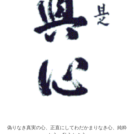
偽りなき真実の心、正直にしてわだかまりなき心、純粋