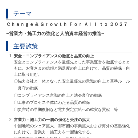
テーマ
Ｃｈａｎｇｅ & Ｇｒｏｗｔｈ Ｆｏｒ Ａｌｌ ｔｏ ２０２７
~営業力・施工力の強化と人的資本経営の推進~
主要施策
安全・コンプライアンスの徹底と品質の向上
安全とコンプライアンスを最優先とした事業運営を徹底するとと
もに、お客さまの信頼と満足度の向上に向けて、品質の確保・向
上に取り組む。
協力会社と一体となった安全最優先の意識の向上と基準ルール
遵守の徹底
コンプライアンス意識の向上と法令遵守の徹底
工事のプロセス全体にわたる品質の確保
災害時の早期復旧など電力安定供給への確実な貢献 等
営業力・施工力の一層の強化と受注の拡大
中国地域のシェア拡大、都市圏の事業拡大および海外の基盤強化
に向けて、営業力・施工力を一層強化する。