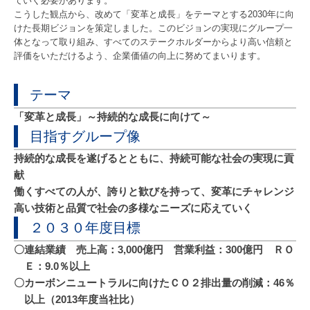
ていく必要があります。
こうした観点から、改めて「変革と成長」をテーマとする2030年に向
けた長期ビジョンを策定しました。このビジョンの実現にグループ一
体となって取り組み、すべてのステークホルダーからより高い信頼と
評価をいただけるよう、企業価値の向上に努めてまいります。
テーマ
「変革と成長」～持続的な成長に向けて～
目指すグループ像
持続的な成長を遂げるとともに、持続可能な社会の実現に貢
献
働くすべての人が、誇りと歓びを持って、変革にチャレンジ
高い技術と品質で社会の多様なニーズに応えていく
２０３０年度目標
連結業績 売上高：3,000億円 営業利益：300億円 ＲＯ
Ｅ：9.0％以上
カーボンニュートラルに向けたＣＯ２排出量の削減：46％
以上（2013年度当社比）