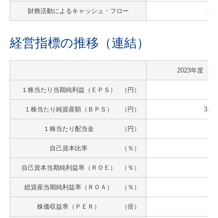
財務活動によるキャッシュ・フロー
△7,
経営指標の推移（連結）
2023年度
１株当たり当期純利益（ＥＰＳ）
（円）
14
１株当たり純資産額（ＢＰＳ）
（円）
3,89
１株当たり配当金
（円）
自己資本比率
（％）
自己資本当期純利益率（ＲＯＥ）
（％）
総資産当期純利益率（ＲＯＡ）
（％）
株価収益率（ＰＥＲ）
（倍）
2