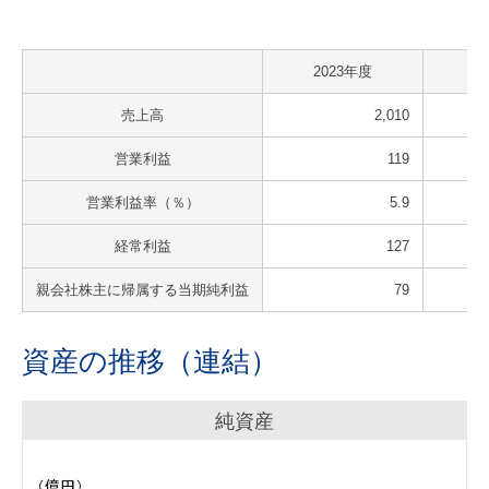
2023年度
2
売上高
2,010
営業利益
119
営業利益率（％）
5.9
経常利益
127
親会社株主に帰属する当期純利益
79
資産の推移（連結）
純資産