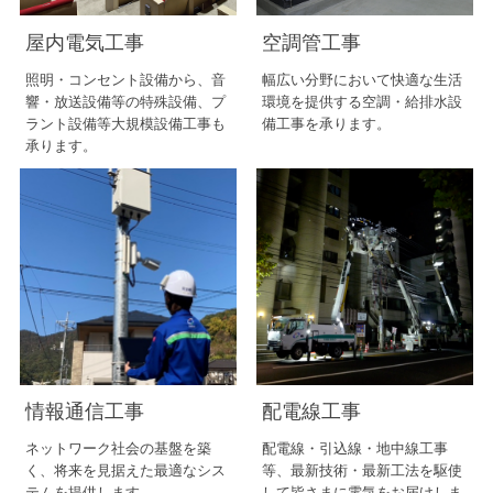
屋内電気工事
空調管工事
照明・コンセント設備から、音
幅広い分野において快適な生活
響・放送設備等の特殊設備、プ
環境を提供する空調・給排水設
ラント設備等大規模設備工事も
備工事を承ります。
承ります。
情報通信工事
配電線工事
ネットワーク社会の基盤を築
配電線・引込線・地中線工事
く、将来を見据えた最適なシス
等、最新技術・最新工法を駆使
テムを提供します。
して皆さまに電気をお届けしま