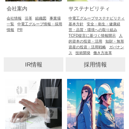
会社案内
サステナビリティ
会社情報
沿革
組織図
事業場
中電工グループサステナビリティ
一覧
中電工グループ情報・採用
基本方針
安全・衛生・健康経
情報
PR
営・品質・環境への取り組み
TCFD提言に基づく情報開示
人
的資本の投資・活用
知財・無形
資産の投資・活用戦略
ガバナン
ス
技術開発
働き方改革
IR情報
採用情報