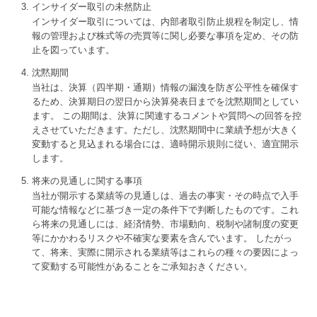
インサイダー取引の未然防止
インサイダー取引については、内部者取引防止規程を制定し、情
報の管理および株式等の売買等に関し必要な事項を定め、その防
止を図っています。
沈黙期間
当社は、決算（四半期・通期）情報の漏洩を防ぎ公平性を確保す
るため、決算期日の翌日から決算発表日までを沈黙期間としてい
ます。 この期間は、決算に関連するコメントや質問への回答を控
えさせていただきます。ただし、沈黙期間中に業績予想が大きく
変動すると見込まれる場合には、適時開示規則に従い、適宜開示
します。
将来の見通しに関する事項
当社が開示する業績等の見通しは、過去の事実・その時点で入手
可能な情報などに基づき一定の条件下で判断したものです。これ
ら将来の見通しには、経済情勢、市場動向、税制や諸制度の変更
等にかかわるリスクや不確実な要素を含んでいます。 したがっ
て、将来、実際に開示される業績等はこれらの種々の要因によっ
て変動する可能性があることをご承知おきください。