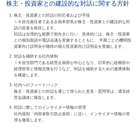
株主・投資家との建設的な対話に関する方針
株主・投資家との対話の対応者および手段
ＩＲ担当責任者である企画本部長が株主・投資家との建設的な対
話の促進を統括します。
対話は合理的な範囲で前向きに行い、具体的には、株主・投資家
との個別面談や電話会議を実施するとともに、 半期ごとの機関投
資家向け説明会や随時の個人投資家向け説明会を実施します。
対話を補助する社内体制
ＩＲ担当部門である経営企画部が中心となり、日常的に総務部や
経理部等と情報交換を行うなど、対話を補助するための連携体制
を構築します。
社内へのフィードバック
株主・投資家との対話を通じて得られた意見・質問等は、適宜経
営会議体に報告します。
対話に際してのインサイダー情報の管理
社内規則「内部者取引防止規程」に従い、インサイダー情報の管
理を徹底します。