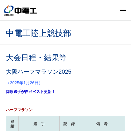
中電工陸上競技部
大会日程・結果等
大阪ハーフマラソン2025
（2025年1月26日）
岡原選手が自己ベスト更新！
ハーフマラソン
成
選 手
記 録
備 考
績