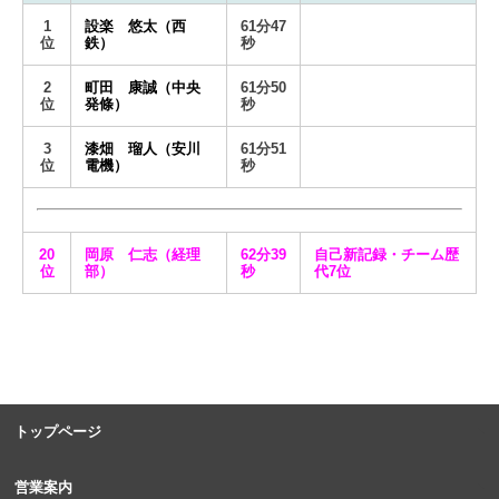
1
設楽 悠太（西
61分47
位
鉄）
秒
2
町田 康誠（中央
61分50
位
発條）
秒
3
漆畑 瑠人（安川
61分51
位
電機）
秒
20
岡原 仁志（経理
62分39
自己新記録・チーム歴
位
部）
秒
代7位
トップページ
営業案内