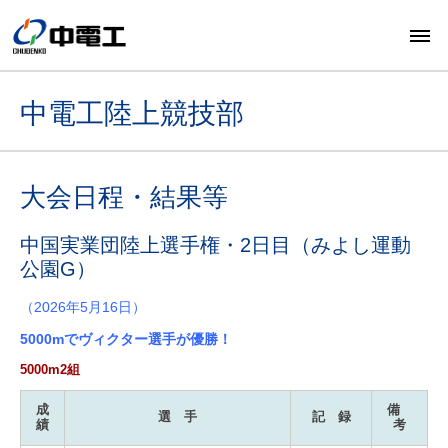
中電工陸上競技部
大会日程・結果等
中国実業団陸上選手権・2日目（みよし運動
公園G）
（2026年5月16日）
5000mでヴィクター選手が優勝！
5000m2組
成
備
選 手
記 録
績
考