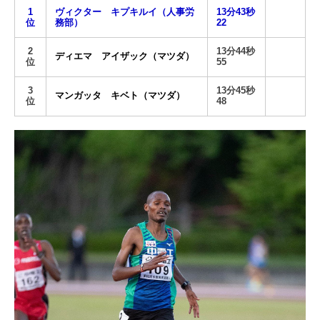
1
ヴィクター キプキルイ（人事労
13分43秒
位
務部）
22
2
13分44秒
ディエマ アイザック（マツダ）
位
55
3
13分45秒
マンガッタ キベト（マツダ）
位
48