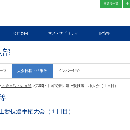
事業場一覧
中
会社案内
サステナビリティ
IR情報
技部
ース
大会日程・結果等
メンバー紹介
>
大会日程・結果等
>
第63回中国実業団陸上競技選手権大会（１日目）
等
陸上競技選手権大会（１日目）