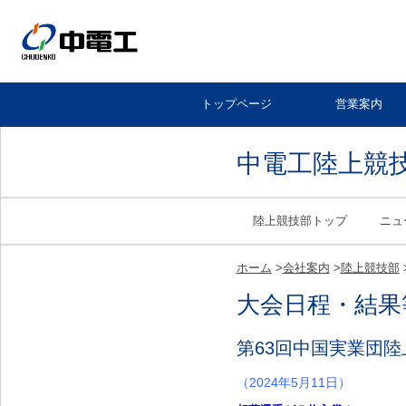
トップページ
営業案内
中電工陸上競
陸上競技部トップ
ニュ
ホーム
>
会社案内
>
陸上競技部
大会日程・結果
第63回中国実業団
（2024年5月11日）