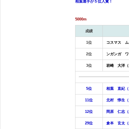
相葉選手が５位入賞！
5000m
成績
1位
コスマス ム
2位
ンガンガ ワ
3位
岩崎 大洋（
5位
相葉 直紀（
11位
北村 惇生（
12位
岡原 仁志（
29位
倉本 玄太（