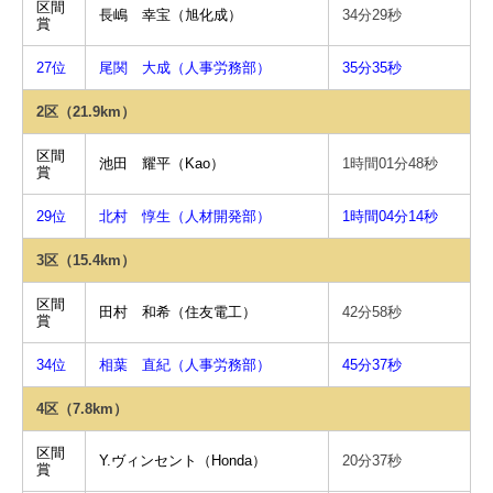
区間
長嶋 幸宝（旭化成）
34分29秒
賞
27位
尾関 大成（人事労務部）
35分35秒
2区（21.9km）
区間
池田 耀平（Kao）
1時間01分48秒
賞
29位
北村 惇生（人材開発部）
1時間04分14秒
3区（15.4km）
区間
田村 和希（住友電工）
42分58秒
賞
34位
相葉 直紀（人事労務部）
45分37秒
4区（7.8km）
区間
Y.ヴィンセント（Honda）
20分37秒
賞