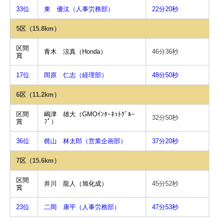
33位
東 優汰（人事労務部）
22分20秒
5区（15.8km）
区間
青木 涼真（Honda）
46分36秒
賞
17位
岡原 仁志（経理部）
48分50秒
6区（11.2km）
区間
嶋津 雄大（GMOｲﾝﾀｰﾈｯﾄｸﾞﾙｰ
32分50秒
賞
ﾌﾟ）
36位
梶山 林太郎（営業企画部）
37分20秒
7区（15.6km）
区間
井川 龍人（旭化成）
45分52秒
賞
23位
二岡 康平（人事労務部）
47分53秒