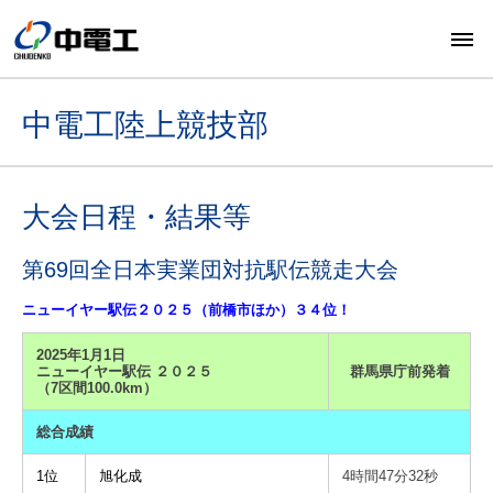
中電工陸上競技部
大会日程・結果等
第69回全日本実業団対抗駅伝競走大会
ニューイヤー駅伝２０２５（前橋市ほか）３４位！
2025年1月1日
ニューイヤー駅伝 ２０２５
群馬県庁前発着
（7区間100.0km）
総合成績
1位
旭化成
4時間47分32秒