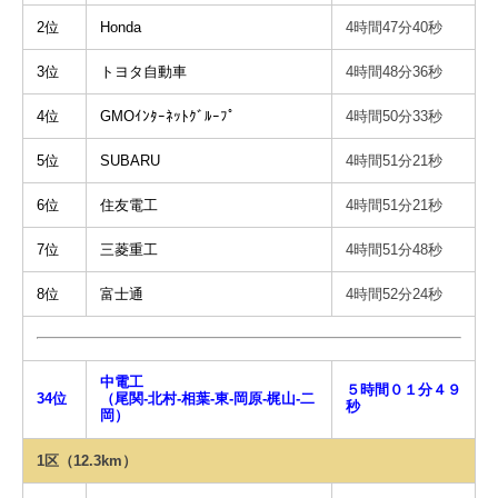
2位
Honda
4時間47分40秒
3位
トヨタ自動車
4時間48分36秒
4位
GMOｲﾝﾀｰﾈｯﾄｸﾞﾙｰﾌﾟ
4時間50分33秒
5位
SUBARU
4時間51分21秒
6位
住友電工
4時間51分21秒
7位
三菱重工
4時間51分48秒
8位
富士通
4時間52分24秒
中電工
５時間０１分４９
34位
（尾関-北村-相葉-東-岡原-梶山-二
秒
岡）
1区（12.3km）