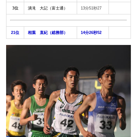
3位
潰滝 大記（富士通）
13分51秒27
21位
相葉 直紀（総務部）
14分26秒52