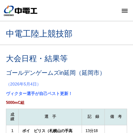
中電工陸上競技部
大会日程・結果等
ゴールデンゲームズin延岡（延岡市）
（2026年5月4日）
ヴィクター選手が自己ベスト更新！
5000mC組
成
選 手
記 録
備 考
績
1
ボイ ビリス（札幌山の手高
13分18