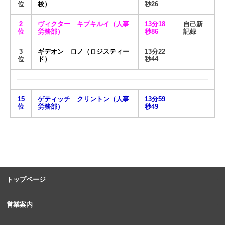
位
校）
秒26
2
ヴィクター キプキルイ（人事
13分18
自己新
位
労務部）
秒86
記録
3
ギデオン ロノ（ロジスティー
13分22
位
ド）
秒44
15
ゲティッチ クリントン（人事
13分59
位
労務部）
秒49
トップページ
営業案内