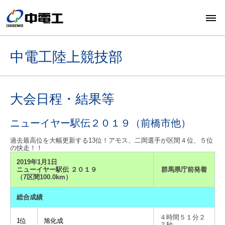
中電工陸上競技部
大会日程・結果等
ニューイヤー駅伝２０１９（前橋市他）
過去最高位を大幅更新する13位！アモス、二岡選手が区間４位、５位
の快走！！
2019年1月1日
ニューイヤー駅伝 ２０１９
群馬県庁前発着
（7区間100.0km）
総合成績
４時間５１分２
1位
旭化成
７秒