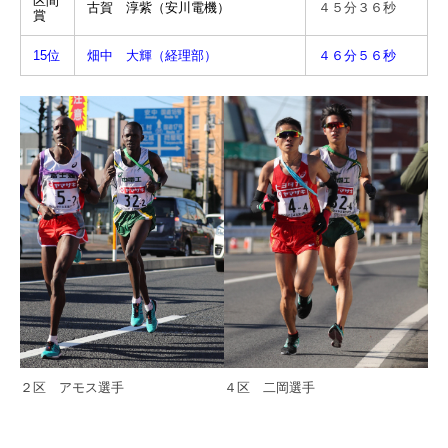
区間
古賀 淳紫（安川電機）
４５分３６秒
賞
15位
畑中 大輝（経理部）
４６分５６秒
４区 二岡選手
２区 アモス選手