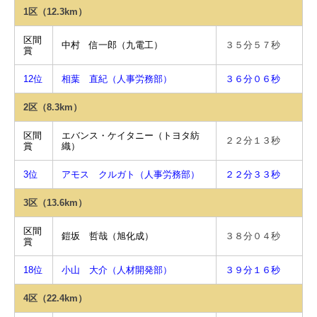
1区（12.3km）
区間
中村 信一郎（九電工）
３５分５７秒
賞
12位
相葉 直紀（人事労務部）
３６分０６秒
2区（8.3km）
区間
エバンス・ケイタニー（トヨタ紡
２２分１３秒
賞
織）
3位
アモス クルガト（人事労務部）
２２分３３秒
3区（13.6km）
区間
鎧坂 哲哉（旭化成）
３８分０４秒
賞
18位
小山 大介（人材開発部）
３９分１６秒
4区（22.4km）