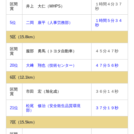
区間
１時間４分３７
井上 大仁（MHPS）
賞
秒
１時間５分３４
5位
二岡 康平（人事労務部）
秒
5区（15.8km）
区間
服部 勇馬（トヨタ自動車）
４５分４７秒
賞
20位
大﨑 翔也（技術センター）
４７分５６秒
6区（12.1km）
区間
市田 宏（旭化成）
３６分１４秒
賞
松尾 修治（安全衛生品質環境
21位
３７分１９秒
部）
7区（15.5km）