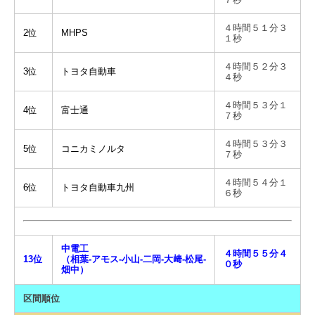
４時間５１分３
2位
MHPS
１秒
４時間５２分３
3位
トヨタ自動車
４秒
４時間５３分１
4位
富士通
７秒
４時間５３分３
5位
コニカミノルタ
７秒
４時間５４分１
6位
トヨタ自動車九州
６秒
中電工
４時間５５分４
13位
（相葉-アモス-小山-二岡-大﨑-松尾-
０秒
畑中）
区間順位