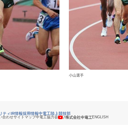
小山選手
リティ
IR情報
採用情報
中電工陸上競技部
い合わせ
サイトマップ
中電工協力会
ENGLISH