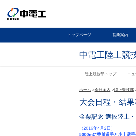
トップページ
営業案内
中電工陸上競
陸上競技部トップ
ニュ
ホーム
>
会社案内
>
陸上競技部
大会日程・結果
金栗記念 選抜陸上
（2016年4月2日）
5000mに香川選手と小山選