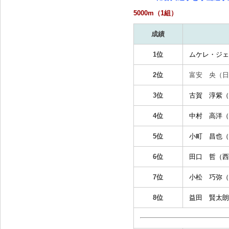
5000m（1組）
成績
1位
ムケレ・ジェ
2位
富安 央（
日
3位
古賀 淳紫
（
4位
中村 高洋
（
5位
小町 昌也
（
6位
田口 哲
（
西
7位
小松 巧弥
（
8位
益田 賢太朗