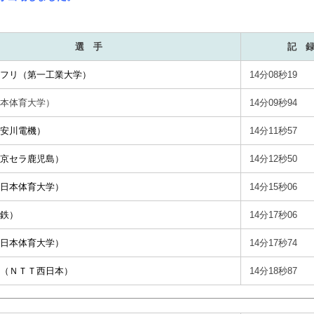
選 手
記 
フリ（第一工業大学）
14分08秒19
本体育大学
）
14分09秒94
安川電機
）
14分11秒57
京セラ鹿児島
）
14分12秒50
日本体育大学
）
14分15秒06
鉄
）
14分17秒06
日本体育大学
）
14分17秒74
（
ＮＴＴ西日本
）
14分18秒87