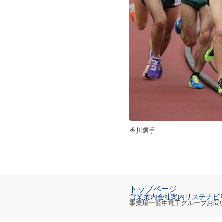
香川選手
トップページ
営業案内
会社案内
サステナビ
事業場一覧
中電工グループ
お問