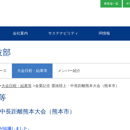
事業場一覧
中
会社案内
サステナビリティ
IR情報
技部
ース
大会日程・結果等
メンバー紹介
>
大会日程・結果等
>
金栗記念 選抜陸上・中長距離熊本大会（熊本市）
等
・中長距離熊本大会（熊本市）
手が出場しました。