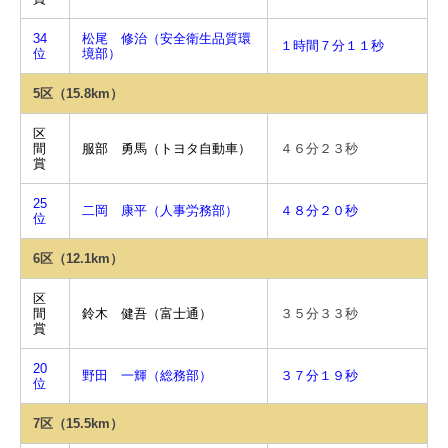
34
松尾 修治（安全衛生品質環
１時間７分１１秒
位
境部）
5区（15.8km）
区
間
服部 勇馬（トヨタ自動車）
４６分２３秒
賞
25
二岡 康平（人事労務部）
４８分２０秒
位
6区（12.1km）
区
間
鈴木 健吾（富士通）
３５分３３秒
賞
20
野田 一輝（総務部）
３７分１９秒
位
7区（15.5km）