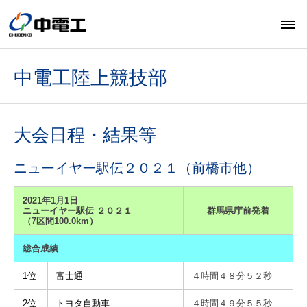
中電工陸上競技部
大会日程・結果等
ニューイヤー駅伝２０２１（前橋市他）
2021年1月1日
ニューイヤー駅伝 ２０２１
群馬県庁前発着
（7区間100.0km）
総合成績
1位
富士通
４時間４８分５２秒
2位
トヨタ自動車
４時間４９分５５秒