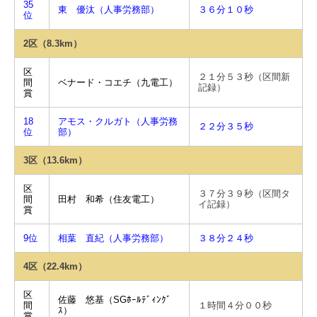
35
東 優汰（人事労務部）
３６分１０秒
位
2区（8.3km）
区
２１分５３秒（区間新
間
ベナード・コエチ（九電工）
記録）
賞
18
アモス・クルガト（人事労務
２２分３５秒
位
部）
3区（13.6km）
区
３７分３９秒（区間タ
間
田村 和希（住友電工）
イ記録）
賞
9位
相葉 直紀（人事労務部）
３８分２４秒
4区（22.4km）
区
佐藤 悠基（SGﾎｰﾙﾃﾞｨﾝｸﾞ
間
１時間４分００秒
ｽ）
賞