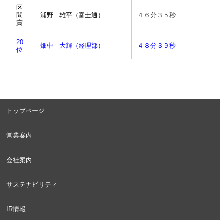
区
間
浦野 雄平（富士通）
４６分３５秒
賞
20
畑中 大輝（経理部）
４８分３９秒
位
トップページ
営業案内
会社案内
サステナビリティ
IR情報