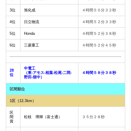
3位
旭化成
４時間５０分３２秒
4位
日立物流
４時間５２分３３秒
5位
Honda
４時間５２分３８秒
6位
三菱重工
４時間５２分４５秒
中電工
28
（東-アモス-相葉-松尾-二岡-
４時間５８分３８秒
位
野田-畑中）
区間順位
1区（12.3km）
区
間
松枝 博輝（富士通）
３５分２８秒
賞