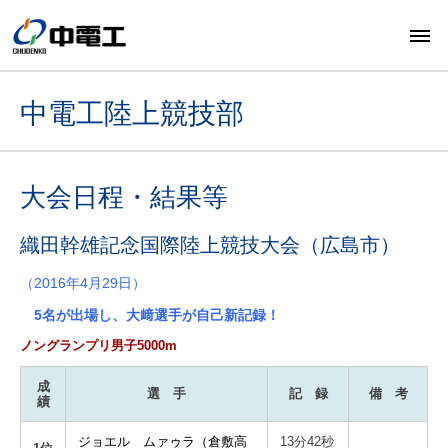
中電工陸上競技部
大会日程・結果等
織田幹雄記念国際陸上競技大会（広島市）
（2016年4月29日）
5名が出場し、大﨑選手が自己新記録！
ノングランプリ男子5000m
成
選 手
記 録
備 考
績
ジョエル ムァゥラ（倉敷高
13分42秒