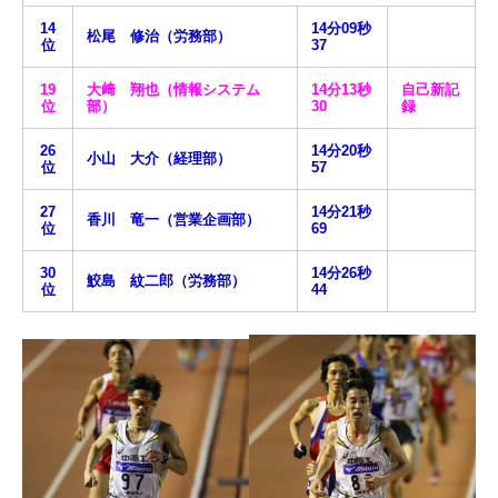
14
14分09秒
松尾 修治（労務部）
位
37
19
大﨑 翔也（情報システム
14分13秒
自己新記
位
部）
30
録
26
14分20秒
小山 大介（経理部）
位
57
27
14分21秒
香川 竜一（営業企画部）
位
69
30
14分26秒
鮫島 紋二郎（労務部）
位
44