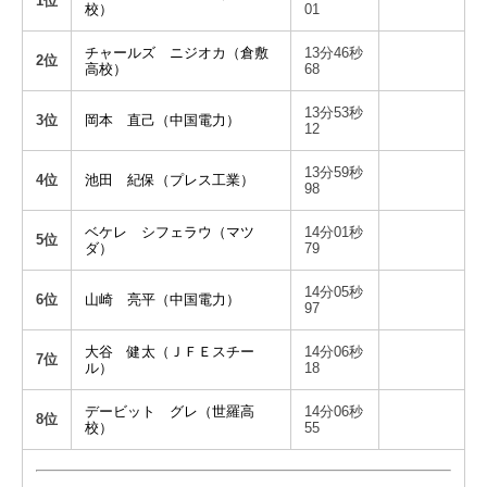
1位
校）
01
チャールズ ニジオカ（倉敷
13分46秒
2位
高校）
68
13分53秒
3位
岡本 直己（中国電力）
12
13分59秒
4位
池田 紀保（プレス工業）
98
ベケレ シフェラウ（マツ
14分01秒
5位
ダ）
79
14分05秒
6位
山崎 亮平（中国電力）
97
大谷 健太（ＪＦＥスチー
14分06秒
7位
ル）
18
デービット グレ（世羅高
14分06秒
8位
校）
55