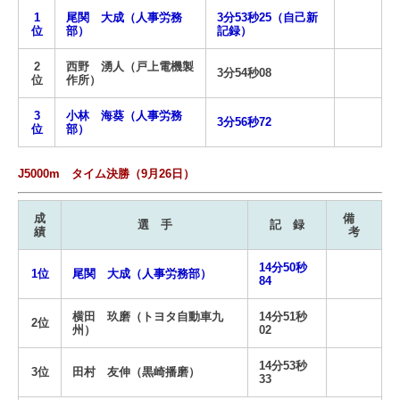
1
尾関 大成（人事労務
3分53秒25（自己新
位
部）
記録）
2
西野 湧人（戸上電機製
3分54秒08
位
作所）
3
小林 海葵（人事労務
3分56秒72
位
部）
J5000m タイム決勝（9月26日）
成
備
選 手
記 録
績
考
14分50秒
1位
尾関 大成（人事労務部）
84
横田 玖磨（トヨタ自動車九
14分51秒
2位
州）
02
14分53秒
3位
田村 友伸（黒崎播磨）
33