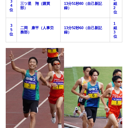
3
三ツ星 翔（購買
13分51秒80（自己新記
組
4
部）
録）
2
位
位
1
3
二岡 康平（人事労
13分52秒60（自己新記
組
5
務部）
録）
3
位
位