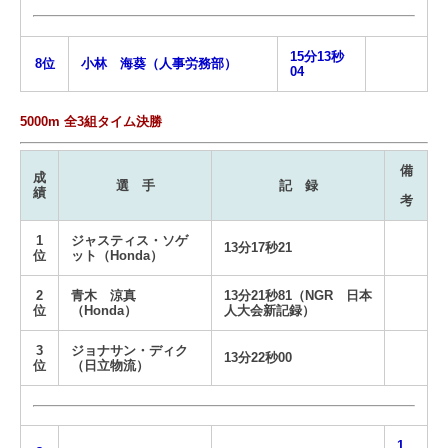
15分13秒
8位
小林 海葵（人事労務部）
04
5000m 全3組タイム決勝
備
成
選 手
記 録
績
考
1
ジャスティス・ソゲ
13分17秒21
位
ット（Honda）
2
青木 涼真
13分21秒81（NGR 日本
位
（Honda）
人大会新記録）
3
ジョナサン・ディク
13分22秒00
位
（日立物流）
1