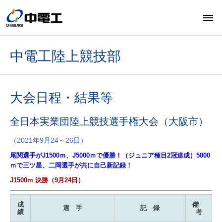
中電工陸上競技部
大会日程・結果等
全日本実業団陸上競技選手権大会（大阪市）
（2021年9月24～26日）
尾関選手がJ1500ｍ、J5000ｍで優勝！（ジュニア種目2冠達成）5000
ｍで三ツ星、二岡選手が共に自己新記録！
J1500m 決勝（9月24日）
成
備
選 手
記 録
績
考