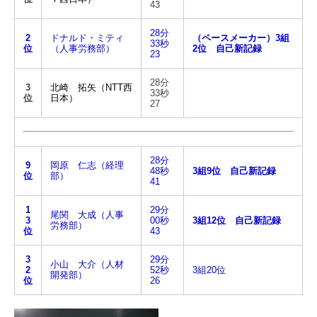
43
28分
2
ドナルド・ミティ
（ペースメーカー）3組
33秒
位
（人事労務部）
2位 自己新記録
23
28分
3
北崎 拓矢（NTT西
33秒
位
日本）
27
28分
9
岡原 仁志（経理
48秒
3組9位 自己新記録
位
部）
41
1
29分
尾関 大成（人事
3
00秒
3組12位 自己新記録
労務部）
位
43
3
29分
小山 大介（人材
2
52秒
3組20位
開発部）
位
26