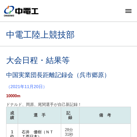
中電工陸上競技部
大会日程・結果等
中国実業団長距離記録会（呉市郷原）
（2021年11月20日）
10000m
ドナルド、岡原、尾関選手が自己新記録！
成
記
選 手
備 考
績
録
28分
1
石井 優樹（ＮＴ
31秒
位
Ｔ西日本）