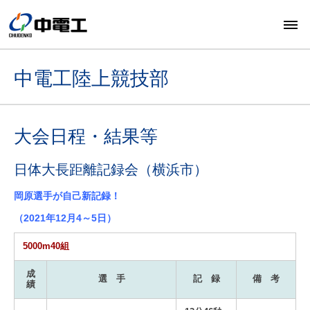
中電工陸上競技部
大会日程・結果等
日体大長距離記録会（横浜市）
岡原選手が自己新記録！
（2021年12月4～5日）
5000m40組
成
選 手
記 録
備 考
績