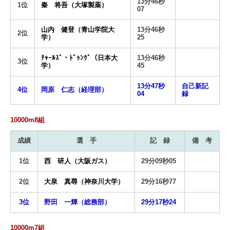
13分46秒
1位
秦 将吾（大塚製薬）
07
山内 健登（青山学院大
13分46秒
2位
学）
25
ﾁｬｰﾙｽﾞ・ﾄﾞｩﾝｸﾞ（日本大
13分46秒
3位
学）
45
13分47秒
自己新記
4位
岡原 仁志（経理部）
04
録
10000m8組
成績
選 手
記 録
備 考
1位
西 研人（大阪ガス）
29分09秒05
2位
大泉 真尋（神奈川大学）
29分16秒77
3位
野田 一輝（総務部）
29分17秒24
10000m7組