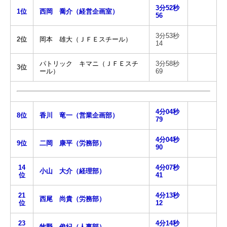
3分52秒
1位
西岡 喬介（経営企画室）
56
3分53秒
2位
岡本 雄大（ＪＦＥスチール）
14
パトリック キマニ（ＪＦＥスチ
3分58秒
3位
ール）
69
4分04秒
8位
香川 竜一（営業企画部）
79
4分04秒
9位
二岡 康平（労務部）
90
14
4分07秒
小山 大介（経理部）
位
41
21
4分13秒
西尾 尚貴（労務部）
位
12
23
4分14秒
牧野 俊紀（人事部）