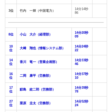
14分14秒
3位
竹内 一輝（中国電力）
86
14分20秒
8位
小山 大介（経理部）
09
10
14分24秒
大﨑 翔也（情報システム部）
位
22
14
14分33秒
香川 竜一（営業企画部）
位
46
16
14分37秒
二岡 康平（労務部）
位
10
17
14分39秒
鮫島 紋二郎（労務部）
位
78
27
14分52秒
栗原 圭太（労務部）
位
24