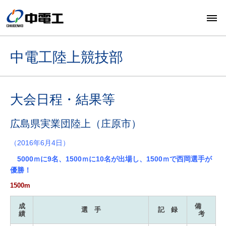
中電工陸上競技部
大会日程・結果等
広島県実業団陸上（庄原市）
（2016年6月4日）
5000ｍに9名、1500ｍに10名が出場し、1500ｍで西岡選手が
優勝！
1500m
成
備
選 手
記 録
績
考