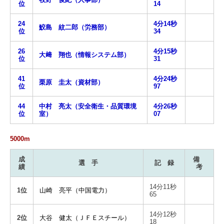
位
14
24
4分14秒
鮫島 紋二郎（労務部）
位
34
26
4分15秒
大﨑 翔也（情報システム部）
位
31
41
4分24秒
栗原 圭太（資材部）
位
97
44
中村 亮太（安全衛生・品質環境
4分26秒
位
室）
07
5000m
成
備
選 手
記 録
績
考
14分11秒
1位
山崎 亮平（中国電力）
65
14分12秒
2位
大谷 健太（ＪＦＥスチール）
18