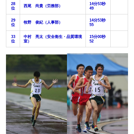
28
14分53秒
西尾 尚貴（労務部）
位
49
29
14分53秒
牧野 俊紀（人事部）
位
55
33
中村 亮太（安全衛生・品質環境
15分00秒
位
室）
52