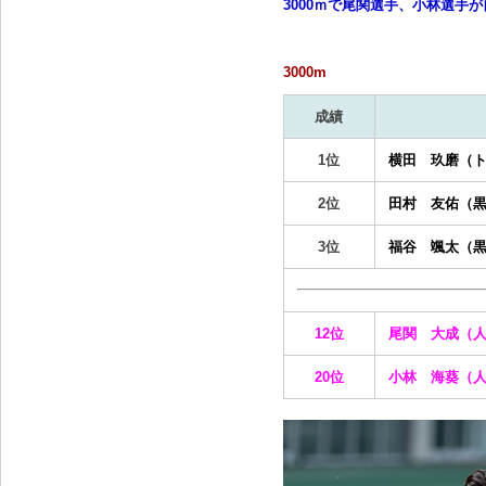
3000ｍで尾関選手、小林選手
3000m
成績
1位
横田 玖磨（
2位
田村 友佑（
3位
福谷 颯太（
12位
尾関 大成（
20位
小林 海葵（