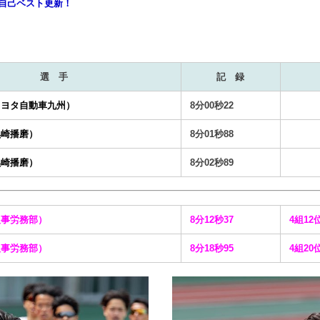
が自己ベスト更新！
選 手
記 録
トヨタ自動車九州）
8分00秒22
黒崎播磨）
8分01秒88
黒崎播磨）
8分02秒89
人事労務部）
8分12秒37
4組1
人事労務部）
8分18秒95
4組2