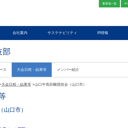
事業場一覧
中
会社案内
サステナビリティ
IR情報
技部
ース
大会日程・結果等
メンバー紹介
>
大会日程・結果等
>
山口中長距離競技会（山口市）
等
（山口市）