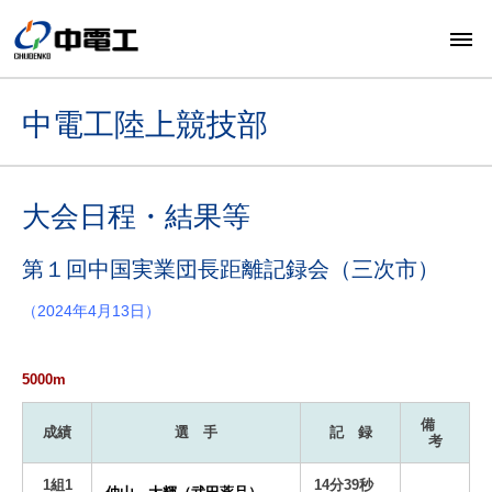
中電工陸上競技部
大会日程・結果等
第１回中国実業団長距離記録会（三次市）
（2024年4月13日）
5000m
備
成績
選 手
記 録
考
1組1
14分39秒