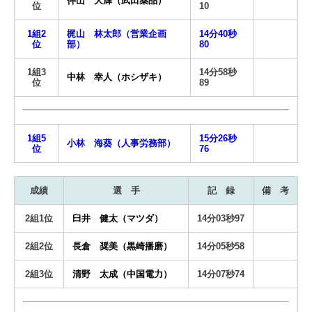
仲山 大輝（武田薬品）
位
10
1組2
梶山 林太郎（営業企画
14分40秒
位
部）
80
1組3
14分58秒
中林 幸人（ホシザキ）
位
89
1組5
15分26秒
小林 海葵（人事労務部）
位
76
成績
選 手
記 録
備 考
2組1位
臼井 健太（マツダ）
14分03秒97
2組2位
長倉 奨美（黒崎播磨）
14分05秒58
2組3位
清野 太成（中国電力）
14分07秒74