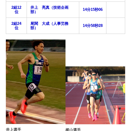
2組12
井上 亮真（技術企画
14分15秒06
位
部）
2組24
尾関 大成（人事労務
14分58秒28
位
部）
井上選手
梶山選手