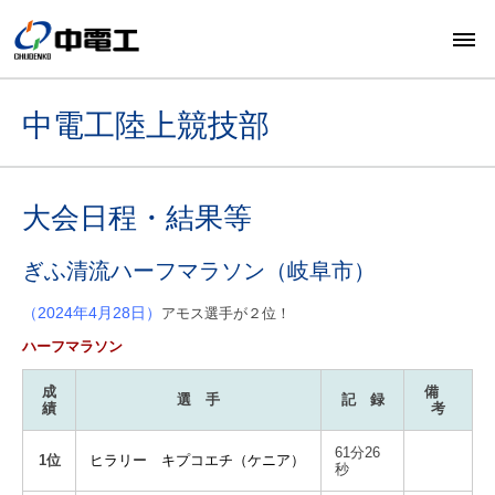
中電工陸上競技部
大会日程・結果等
ぎふ清流ハーフマラソン（岐阜市）
（2024年4月28日）
アモス選手が２位！
ハーフマラソン
成
備
選 手
記 録
績
考
61分26
1位
ヒラリー キプコエチ（ケニア）
秒