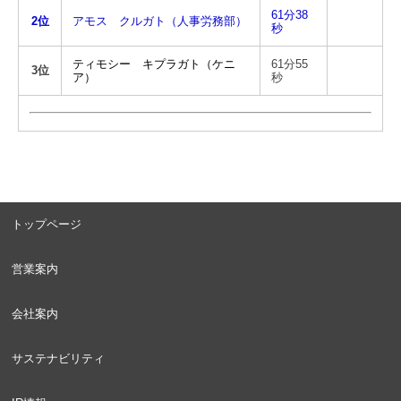
61分38
2位
アモス クルガト（人事労務部）
秒
ティモシー キプラガト（ケニ
61分55
3位
ア）
秒
トップページ
営業案内
会社案内
サステナビリティ