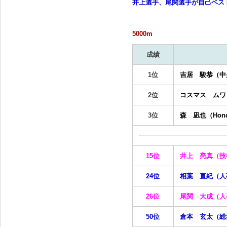
井上選手、尾関選手が自己ベス
5000m
成績
1位
吉居 駿恭（中
2位
コスマス ムワ
3位
森 凪也（Hon
15位
井上 亮真（技
24位
相葉 直紀（人
26位
尾関 大成（人
50位
倉本 玄太（総