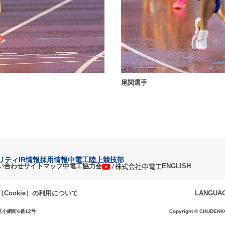
尾関選手
リティ
IR情報
採用情報
中電工陸上競技部
い合わせ
サイトマップ
中電工協力会
ENGLISH
Cookie）の利用について
LANGUA
区小網町6番12号
Copyright © CHUDENKO