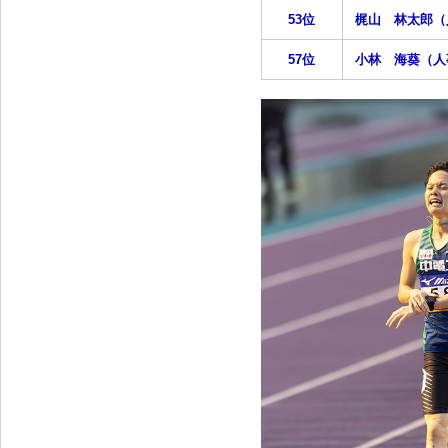
53位
梶山 林太郎（
57位
小林 海葵（人