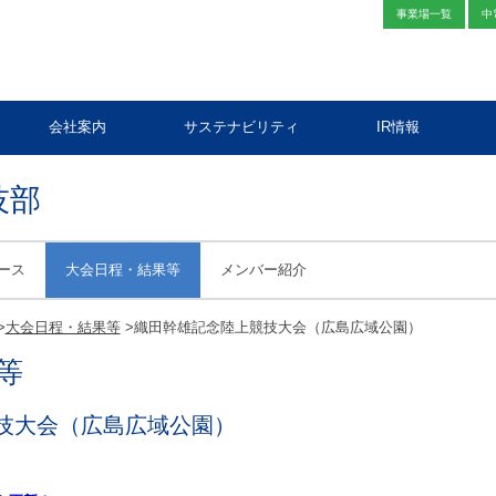
事業場一覧
中
会社案内
サステナビリティ
IR情報
技部
ース
大会日程・結果等
メンバー紹介
>
大会日程・結果等
>
織田幹雄記念陸上競技大会（広島広域公園）
等
技大会（広島広域公園）