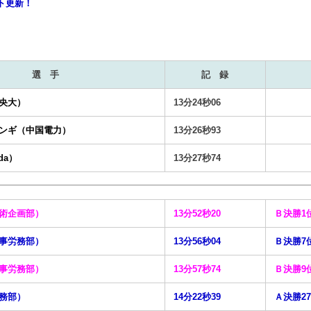
ト更新！
選 手
記 録
央大）
13分24秒06
ンギ（中国電力）
13分26秒93
da）
13分27秒74
術企画部）
13分52秒20
Ｂ決勝1
事労務部）
13分56秒04
Ｂ決勝
事労務部）
13分57秒74
Ｂ決勝9
務部）
14分22秒39
Ａ決勝2