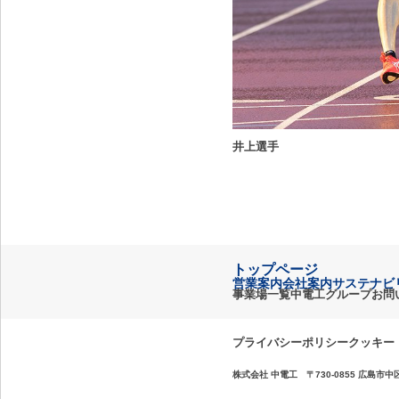
井上選手
トップページ
営業案内
会社案内
サステナビ
事業場一覧
中電工グループ
お問
プライバシーポリシー
クッキー（
株式会社 中電工 〒730-0855 広島市中