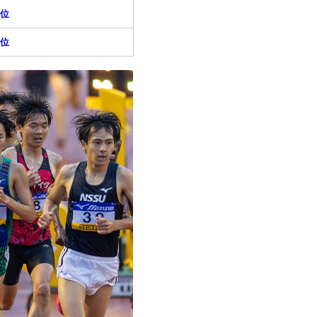
5位
9位