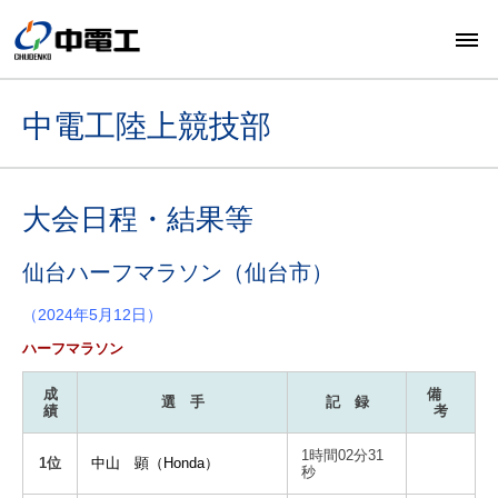
中電工陸上競技部
大会日程・結果等
仙台ハーフマラソン（仙台市）
（2024年5月12日）
ハーフマラソン
成
備
選 手
記 録
績
考
1時間02分31
1位
中山 顕（Honda）
秒