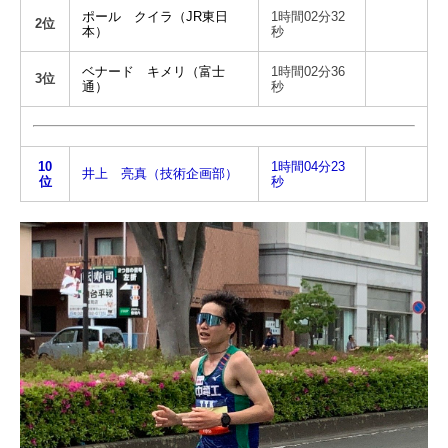
ポール クイラ（JR東日
1時間02分32
2位
本）
秒
ベナード キメリ（富士
1時間02分36
3位
通）
秒
10
1時間04分23
井上 亮真（技術企画部）
位
秒