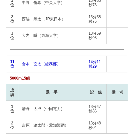
1
13分53
中野 倫希（中央大学）
位
秒73
2
13分58
西脇 翔太（JR東日本）
位
秒75
3
13分59
大内 瞬（東海大学）
位
秒96
11
14分11
倉本 玄太（総務部）
位
秒29
5000m15組
成
選 手
記 録
備 考
績
1
13分47
清野 太成（中国電力）
位
秒86
2
13分48
吉原 遼太郎（愛知製鋼）
位
秒04