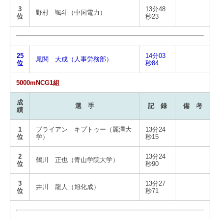
3
13分48
野村 颯斗（中国電力）
位
秒23
25
14分03
尾関 大成（人事労務部）
位
秒84
5000mNCG1組
成
選 手
記 録
備 考
績
1
ブライアン キプトゥー（麗澤大
13分24
位
学）
秒15
2
13分24
鶴川 正也（青山学院大学）
位
秒90
3
13分27
井川 龍人（旭化成）
位
秒71