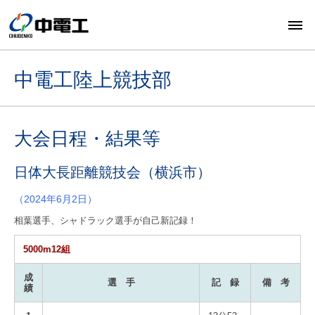
中電工陸上競技部
大会日程・結果等
日体大長距離競技会（横浜市）
（2024年6月2日）
相葉選手、シャドラック選手が自己新記録！
5000m12組
成
選 手
記 録
備 考
績