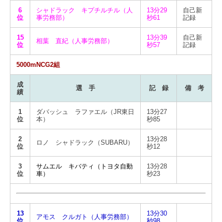
6
シャドラック キプチルチル（人
13分29
自己新
位
事労務部）
秒61
記録
15
13分39
自己新
相葉 直紀（人事労務部）
位
秒57
記録
5000mNCG2組
成
選 手
記 録
備 考
績
1
ダバッシュ ラファエル（JR東日
13分27
位
本）
秒85
2
13分28
ロノ シャドラック（SUBARU）
位
秒12
3
サムエル キバティ（トヨタ自動
13分28
位
車）
秒23
13
13分30
アモス クルガト（人事労務部）
位
秒98