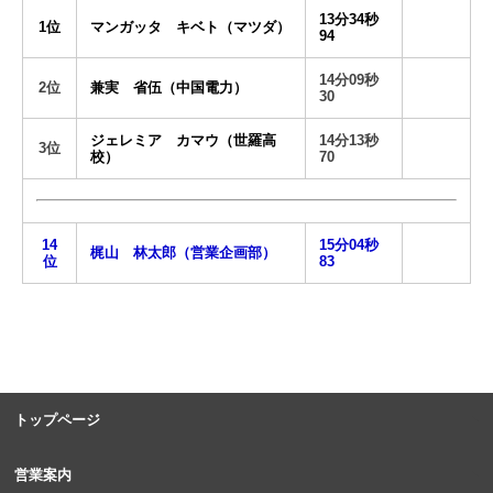
13分34秒
1位
マンガッタ キベト（マツダ）
94
14分09秒
2位
兼実 省伍（中国電力）
30
ジェレミア カマウ（世羅高
14分13秒
3位
校）
70
14
15分04秒
梶山 林太郎（営業企画部）
位
83
トップページ
営業案内