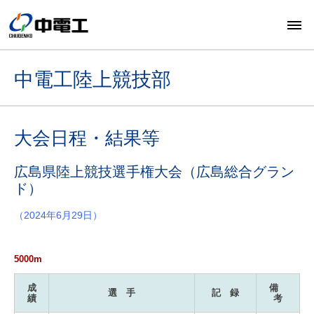
中電工陸上競技部
大会日程・結果等
広島県陸上競技選手権大会（広島総合グラン
ド）
（2024年6月29日）
5000m
成
備
選 手
記 録
績
考