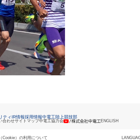
リティ
IR情報
採用情報
中電工陸上競技部
い合わせ
サイトマップ
中電工協力会
ENGLISH
Cookie）の利用について
LANGUA