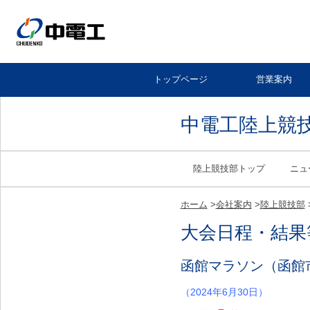
トップページ
営業案内
中電工陸上競
陸上競技部トップ
ニュ
ホーム
>
会社案内
>
陸上競技部
大会日程・結果
函館マラソン（函館
（2024年6月30日）