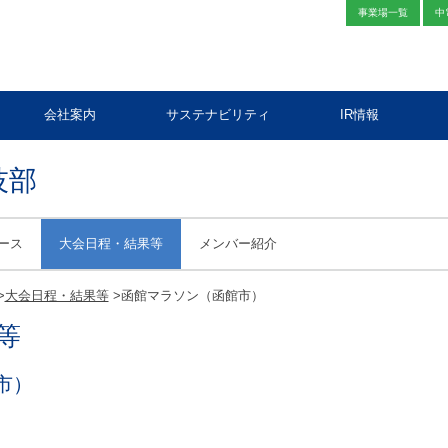
事業場一覧
中
会社案内
サステナビリティ
IR情報
技部
ース
大会日程・結果等
メンバー紹介
>
大会日程・結果等
>
函館マラソン（函館市）
等
市）