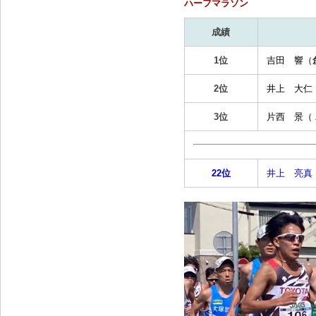
ハーフマラソン
成績
1位
吉田 響（
2位
井上 大仁
3位
片西 景（
22位
井上 亮真