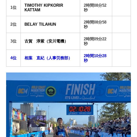
TIMOTHY KIPKORIR
2時間08分52
1位
KATTAM
秒
2時間08分58
2位
BELAY TILAHUN
秒
2時間09分22
3位
古賀 淳紫（安川電機）
秒
2時間10分28
4位
相葉 直紀（人事労務部）
秒