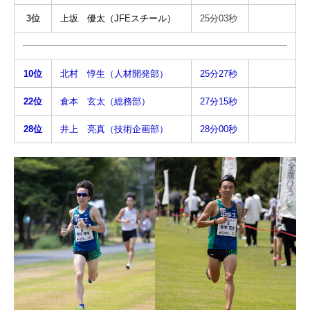
3位
上坂 優太（JFEスチール）
25分03秒
10位
北村 惇生（人材開発部）
25分27秒
22位
倉本 玄太
（総務部）
27分15秒
28位
井上 亮真（技術企画部）
28分00秒