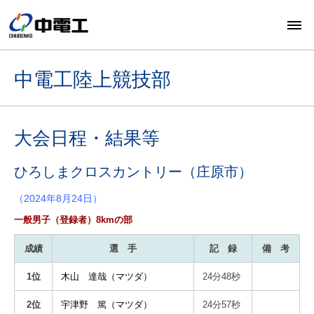
中電工陸上競技部
大会日程・結果等
ひろしまクロスカントリー（庄原市）
（2024年8月24日）
一般男子（登録者）8kmの部
成績
選 手
記 録
備 考
1位
木山 達哉（マツダ）
24分48秒
2位
宇津野 篤（マツダ）
24分57秒