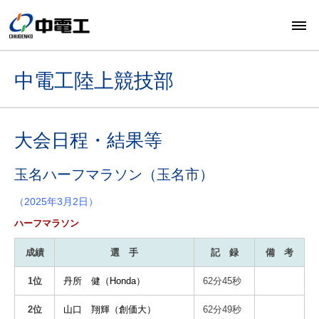
中電工陸上競技部
大会日程・結果等
玉名ハーフマラソン（玉名市）
（2025年3月2日）
ハーフマラソン
成績
選 手
記 録
備 考
1位
丹所 健（Honda）
62分45秒
2位
山口 翔輝（創価大）
62分49秒