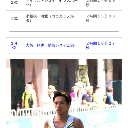
サイラス・ジュイ（セブスポー
２時間１４分３９
２位
ツ）
秒
小板橋 海渡（コニカミノル
２時間１５分０３
３位
タ）
秒
１４
２時間１８分２７
大﨑 翔也（情報システム部）
位
秒