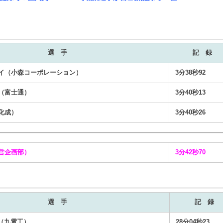
選 手
記 録
イ（小森コーポレーション）
3分38秒92
（富士通）
3分40秒13
化成）
3分40秒26
営企画部）
3分42秒70
選 手
記 録
（九電工）
28分04秒23