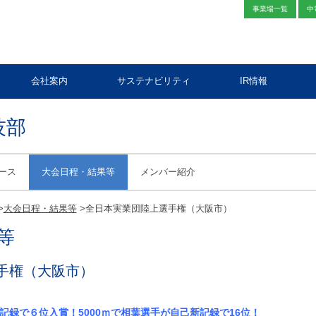
事業場一覧
中
会社案内
サステナビリティ
IR情報
技部
ース
大会日程・結果等
メンバー紹介
>
大会日程・結果等
>
全日本実業団陸上選手権（大阪市）
等
手権（大阪市）
新記録で６位入賞！5000ｍで相葉選手が自己新記録で16位！