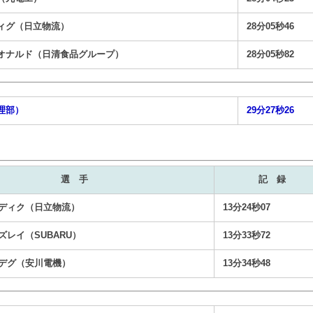
ィグ（日立物流）
28分05秒46
オナルド（日清食品グループ）
28分05秒82
理部）
29分27秒26
選 手
記 録
ディク（日立物流）
13分24秒07
レイ（SUBARU）
13分33秒72
デグ（安川電機）
13分34秒48