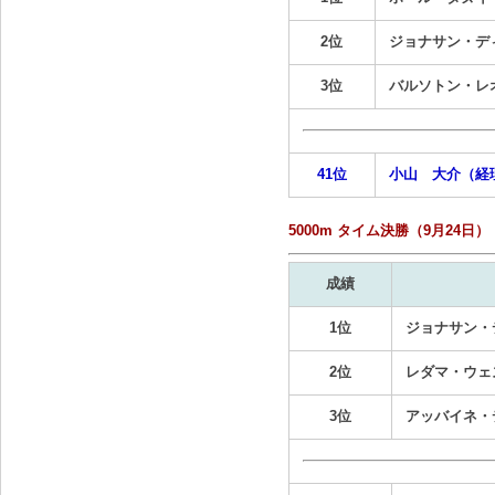
2位
ジョナサン・デ
3位
バルソトン・レ
41位
小山 大介（経
5000m タイム決勝（9月24日）
成績
1位
ジョナサン・
2位
レダマ・ウェズ
3位
アッバイネ・