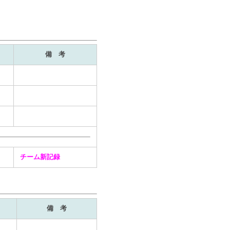
備 考
チーム新記録
備 考