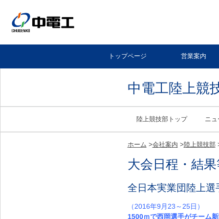
トップページ
営業案内
中電工陸上競
陸上競技部トップ
ニュ
ホーム
>
会社案内
>
陸上競技部
大会日程・結果
全日本実業団陸上選
（2016年9月23～25日）
1500ｍで西岡選手がチーム