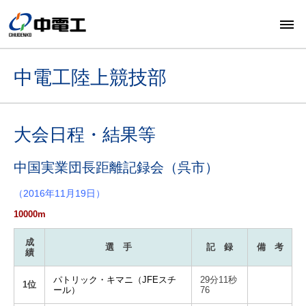
中電工陸上競技部
大会日程・結果等
中国実業団長距離記録会（呉市）
（2016年11月19日）
10000m
成
選 手
記 録
備 考
績
パトリック・キマニ（JFEスチ
29分11秒
1位
ール）
76