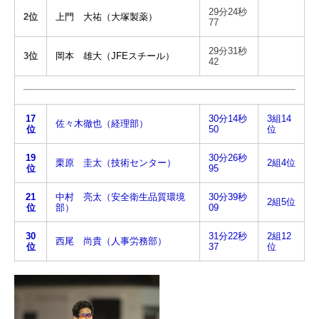
29分24秒
2位
上門 大祐（大塚製薬）
77
29分31秒
3位
岡本 雄大（JFEスチール）
42
17
30分14秒
3組14
佐々木徹也（経理部）
位
50
位
19
30分26秒
栗原 圭太（技術センター）
2組4位
位
95
21
中村 亮太
（安全衛生品質環境
30分39秒
2組5位
位
部）
09
30
31分22秒
2組12
西尾 尚貴（人事労務部）
位
37
位