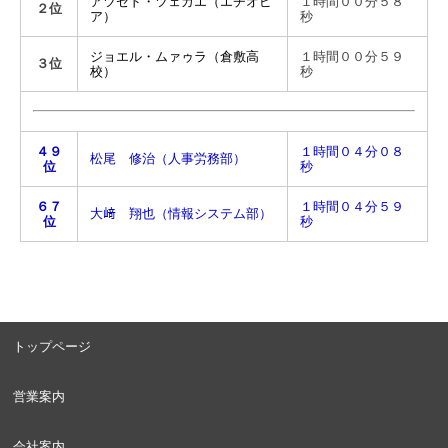
アツセド・ツェガエ（エチオピ
１時間００分５８
２位
ア）
秒
ジョエル・ムァゥラ（倉敷高
１時間００分５９
３位
校）
秒
４９
１時間０４分０８
松尾 修治（人事労務部）
位
秒
６７
１時間０４分５９
大﨑 翔也（情報システム部）
位
秒
トップページ
営業案内
会社案内