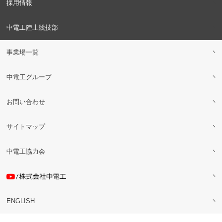
採用情報
中電工陸上競技部
事業場一覧
中電工グループ
お問い合わせ
サイトマップ
中電工協力会
ENGLISH