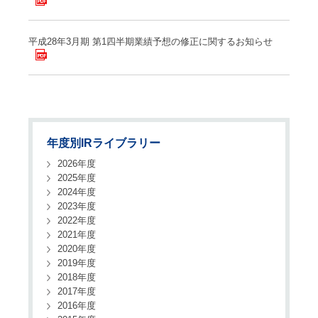
平成28年3月期 第1四半期業績予想の修正に関するお知らせ
年度別IRライブラリー
2026年度
2025年度
2024年度
2023年度
2022年度
2021年度
2020年度
2019年度
2018年度
2017年度
2016年度