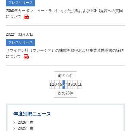
プレスリリース
2050年カーボンニュートラルに向けた挑戦およびTCFD提言への賛同
について
2022年03月07日
プレスリリース
サマイデン社（マレーシア）の株式等取得および事業連携覚書の締結
について
前の25件
1
2
3
4
5
6
7
8
9
10
11
次の25件
年度別IRニュース
2026年度
2025年度