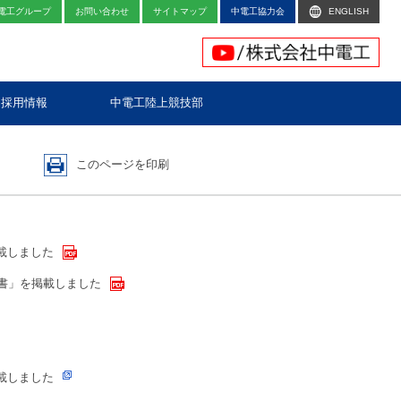
電工グループ
お問い合わせ
サイトマップ
中電工協力会
ENGLISH
採用情報
中電工陸上競技部
このページを印刷
載しました
告書」を掲載しました
載しました