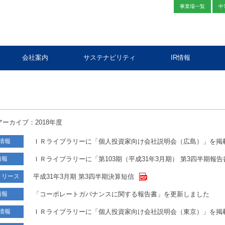
事業場一覧
中
会社案内
サステナビリティ
IR情報
アーカイブ：2018年度
ＩＲライブラリーに「個人投資家向け会社説明会（広島）」を掲
情報
ＩＲライブラリーに「第103期（平成31年3月期） 第3四半期報
情報
平成31年3月期 第3四半期決算短信
リリース
「コーポレートガバナンスに関する報告書」を更新しました
情報
ＩＲライブラリーに「個人投資家向け会社説明会（東京）」を掲
情報