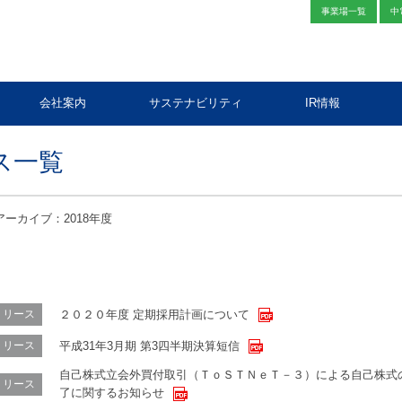
事業場一覧
中
会社案内
サステナビリティ
IR情報
ス一覧
アーカイブ：2018年度
２０２０年度 定期採用計画について
リリース
平成31年3月期 第3四半期決算短信
リリース
自己株式立会外買付取引（ＴｏＳＴＮｅＴ－３）による自己株式
リリース
了に関するお知らせ