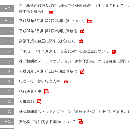
自己株式の取得及び自己株式立会外買付取引（ＴｏＳＴＮｅＴ－
リリース
関するお知らせ
平成31年3月期 第2四半期決算について
リリース
平成31年3月期 第2四半期決算短信
リリース
業績予想の修正に関するお知らせ
リリース
「平成３０年７月豪雨」災害に対する義援金について
リリース
株式報酬型ストックオプション（新株予約権）の内容確定に関す
リリース
平成31年3月期 第1四半期決算短信
リリース
役員・役付執行役員人事
リリース
執行役員人事
リリース
人事異動
リリース
株式報酬型ストックオプション（新株予約権）の発行に関するお
リリース
支配株主等に関する事項について
リリース