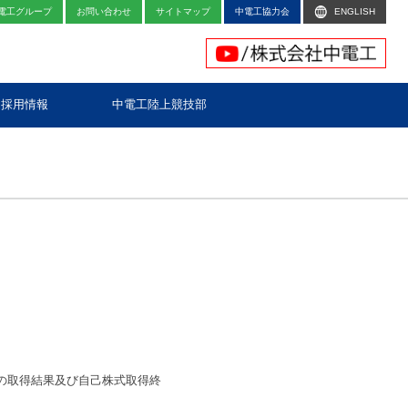
電工グループ
お問い合わせ
サイトマップ
中電工協力会
ENGLISH
採用情報
中電工陸上競技部
の取得結果及び自己株式取得終