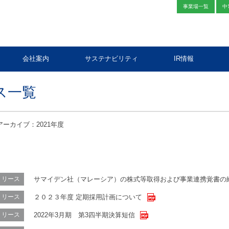
事業場一覧
中
会社案内
サステナビリティ
IR情報
ス一覧
アーカイブ：2021年度
サマイデン社（マレーシア）の株式等取得および事業連携覚書の
リリース
２０２３年度 定期採用計画について
リリース
2022年3月期 第3四半期決算短信
リリース