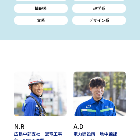
情報系
理学系
文系
デザイン系
N.R
A.D
広島中部支社 配電工事
電力建設所 地中線課